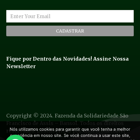
CADASTRAR
Fique por Dentro das Novidades! Assine Nossa
Newsletter
Copyright © 2024. Fazenda da Solidariedade São
Francisco de Assis – Bansol. Todos os direitos
Nós utilizamos cookies para garantir que você tenha a melhor
reservados. Desenvolvido por:
Indesconectável
experiência em nosso site. Se você continua a usar este site,