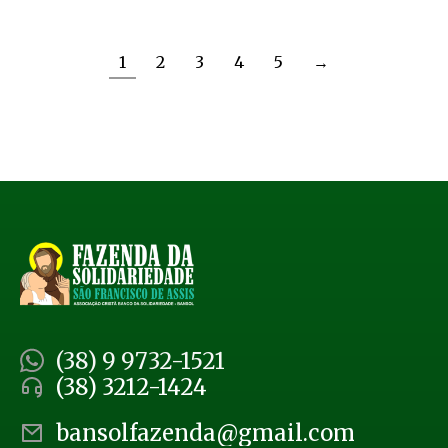
1
2
3
4
5
→
(38) 9 9732-1521
(38) 3212-1424
bansolfazenda@gmail.com